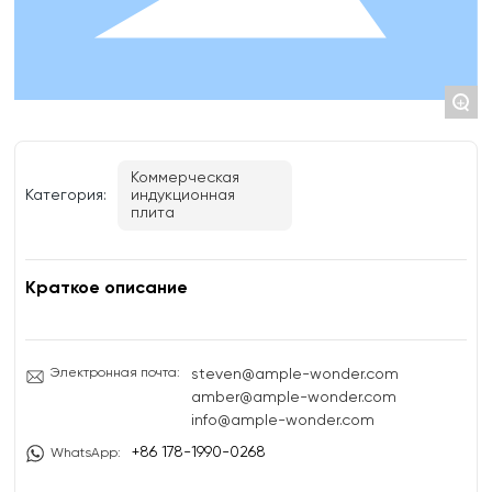
OEM/ODM
НОВОСТИ
+
ПРЕИМУЩЕСТВА
Коммерческая
индукционная
Категория:
КОНТАКТЫ
плита
Краткое описание
Электронная почта:
steven@ample-wonder.com
amber@ample-wonder.com
info@ample-wonder.com
+86 178-1990-0268
WhatsApp: